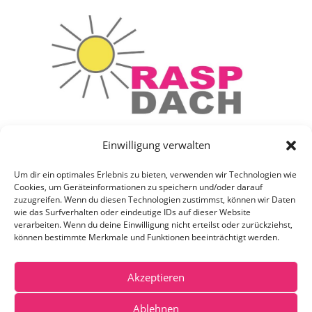
Einwilligung verwalten
Rasp Dach GmbH
Am Käswasen 6
Um dir ein optimales Erlebnis zu bieten, verwenden wir Technologien wie
D-91456 Diespeck
Cookies, um Geräteinformationen zu speichern und/oder darauf
zuzugreifen. Wenn du diesen Technologien zustimmst, können wir Daten
wie das Surfverhalten oder eindeutige IDs auf dieser Website
verarbeiten. Wenn du deine Einwilligung nicht erteilst oder zurückziehst,
Tel. 09161 4039
können bestimmte Merkmale und Funktionen beeinträchtigt werden.
Fax 09161 5687
Mail:
info@rasp-dach.de
Akzeptieren
Ablehnen